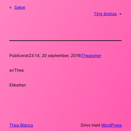
«
Saker
Ting ändras
»
Publicerat
23:14, 20 september, 2016
i
Theaismer
av
Thea
Etiketter:
Thea Blanca
Drivs med
WordPress