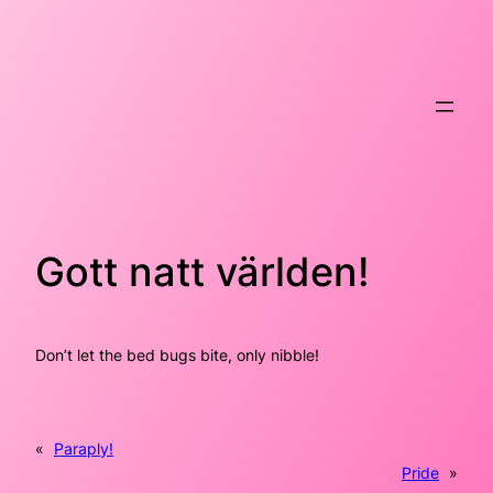
Hoppa
till
innehåll
Gott natt världen!
Don’t let the bed bugs bite, only nibble!
«
Paraply!
Pride
»