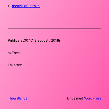
«
theavit_80_stroke
Publicerat
00:17, 3 augusti, 2018
i
av
Thea
Etiketter:
Thea Blanca
Drivs med
WordPress