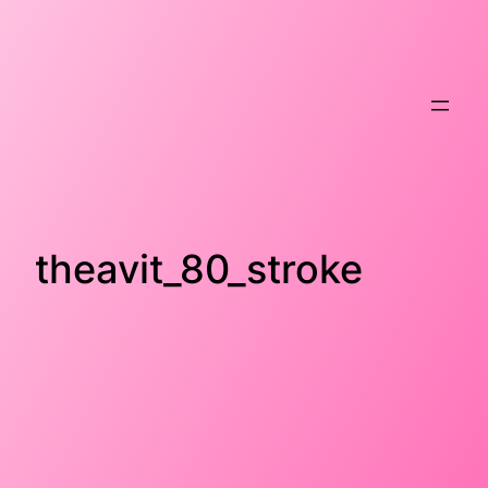
Hoppa
till
innehåll
theavit_80_stroke