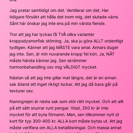
Jag pratar samtidigt om det. Ventilerar om det. Har
tidigare försökt att hålla det inom mig, det slutade värre.
Sånt här önskar jag inte ens på min värsta fiende.
Tror att jag har lyckas få TVÅ olika varianter
kroppsdysmorfisk störning. Ja, ska ju göra ALLT ordentligt
tydligen. Känner att jag MÅSTE vara smal. Annars duger
jag inte. Sen, är min nuvarande kropp fel kön. Ja, NÅT
måste hända känner jag. Sen skrämmer
hormonbehandling osv mig VÄLDIGT mycket.
Nästan så att jag inte gillar mat längre, det är en annan
sak ibland att inget riktigt lockar. Att jag då bara går på
texturer osv.
Namngrejen är nästa sak som stör rätt mycket. Och att allt
på ett sätt snurrar runt pengar. Visst, 250 kr är inte
mycket för att byta förnamn. Men, sen tillkommer nytt id
kort för typ 300-400 kr. ALLA kort måste bytas ut. Att jag
måste verifiera om ALLA betallösningar. Och massa annat