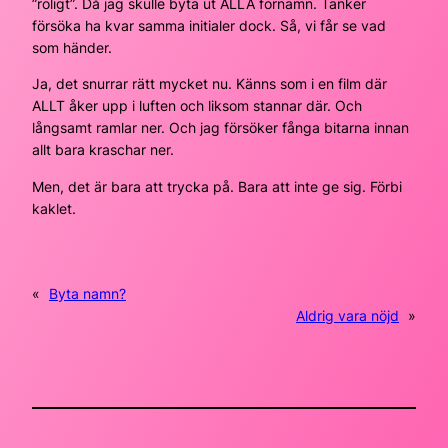
”roligt”. Då jag skulle byta ut ALLA förnamn. Tänker
försöka ha kvar samma initialer dock. Så, vi får se vad
som händer.
Ja, det snurrar rätt mycket nu. Känns som i en film där
ALLT åker upp i luften och liksom stannar där. Och
långsamt ramlar ner. Och jag försöker fånga bitarna innan
allt bara kraschar ner.
Men, det är bara att trycka på. Bara att inte ge sig. Förbi
kaklet.
«
Byta namn?
Aldrig vara nöjd
»