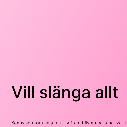
Hoppa
till
innehåll
Vill slänga allt
Känns som om hela mitt liv fram tills nu bara har vari