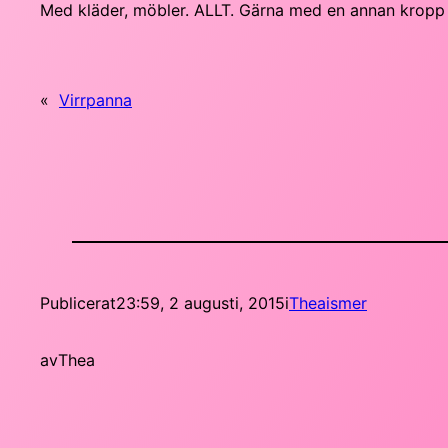
Med kläder, möbler. ALLT. Gärna med en annan krop
«
Virrpanna
Publicerat
23:59, 2 augusti, 2015
i
Theaismer
av
Thea