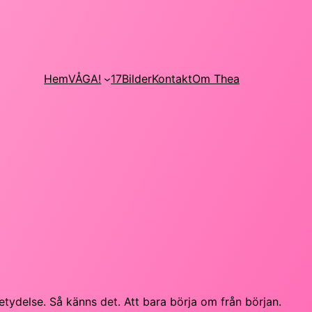
Hem
VÅGA!
17
Bilder
Kontakt
Om Thea
etydelse. Så känns det. Att bara börja om från början.