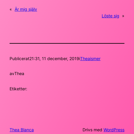
«
Är mig själv
Löste sig
»
Publicerat
21:31, 11 december, 2019
i
Theaismer
av
Thea
Etiketter:
Thea Blanca
Drivs med
WordPress