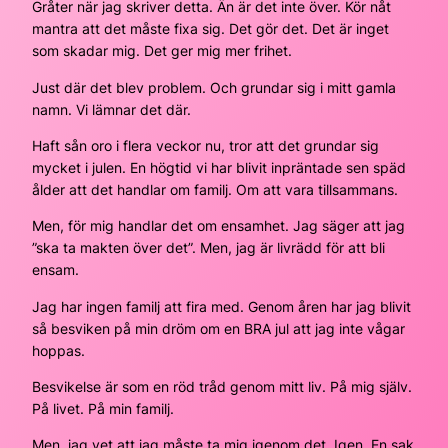
Gråter när jag skriver detta. Än är det inte över. Kör nåt
mantra att det måste fixa sig. Det gör det. Det är inget
som skadar mig. Det ger mig mer frihet.
Just där det blev problem. Och grundar sig i mitt gamla
namn. Vi lämnar det där.
Haft sån oro i flera veckor nu, tror att det grundar sig
mycket i julen. En högtid vi har blivit inpräntade sen späd
ålder att det handlar om familj. Om att vara tillsammans.
Men, för mig handlar det om ensamhet. Jag säger att jag
”ska ta makten över det”. Men, jag är livrädd för att bli
ensam.
Jag har ingen familj att fira med. Genom åren har jag blivit
så besviken på min dröm om en BRA jul att jag inte vågar
hoppas.
Besvikelse är som en röd tråd genom mitt liv. På mig själv.
På livet. På min familj.
Men, jag vet att jag måste ta mig igenom det. Igen. En sak