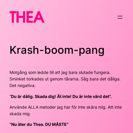
Hoppa
till
innehåll
Krash-boom-pang
Motgång som ledde till att jag bara slutade fungera.
Sminket torkades ut genom tårarna. Såg bara det dåliga.
Det negativa.
”
Du är dålig. Skada dig! Ät inte! Du är inte värd det”.
Använde ALLA metoder jag har för inte skära mig. Att inte
skada mig.
”Nu äter du Thea. DU MÅSTE”